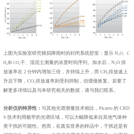
上图为实验室研究模
拟降雨时的封
闭系统腔室：显示 N
₂
O、C
干、湿泥土测量的浓度时间序列。加水后，N
O 排
H₄和 CO
₂
₂
放速率在 2 分钟内增加三倍，并持续上升，而 CH
排放速上
₄
升后下降，CO
排放速率则受到抑制，但缓慢恢复。若要了
₂
解更多详情以及与本研究相关的数据，请与我们联系。
分析仪的特异性：
与其他光谱测量技术相比，Picarro 的 CRD
S 技术利用极窄的光谱区域，可以大幅降低来自其他气体种
类干扰的可能性。然而，在真实世界的样品中，干扰还是有