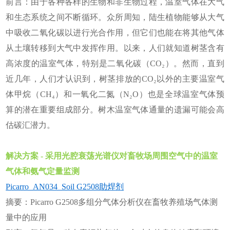
前言：由于各种各样的生物和非生物过程，温室气体在大气
和生态系统之间不断循环。众所周知，陆生植物能够从大气
中吸收二氧化碳以进行光合作用，但它们也能在将其他气体
从土壤转移到大气中发挥作用。以来，人们就知道树茎含有
高浓度的温室气体，特别是二氧化碳（CO₂）。然而，直到
近几年，人们才认识到，树茎排放的CO₂以外的主要温室气
体甲烷（CH₄）和一氧化二氮（N₂O）也是全球温室气体预
算的潜在重要组成部分。树木温室气体通量的遗漏可能会高
估碳汇潜力。
解决方案 - 采用光腔衰荡光谱仪对畜牧场周围空气中的温室
气体和氨气定量监测
Picarro_AN034_Soil G2508助焊剂
摘要：Picarro G2508多组分气体分析仪在畜牧养殖场气体测
量中的应用