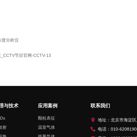
气体浓度分析仪
CTV节目官网-CCTV-13
理与技术
应用案例
联系我们
Ds
颗粒表征
地址：北京市海淀区人民大学北路
散射
温室气体
电话：010-6208190
识角
痕量气体