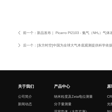
前一个：
新品发布｜ Picarro PI2103 - 氨气（NH₃）
后一个：
[东方时空]中国为全球大气本底观测提供科学依据_C
关于我们
产品中心
原
公司简介
纳米粒度及Zeta电位测量
CR
新闻动态
分子量测量
光
温室气体（大气监测）
知