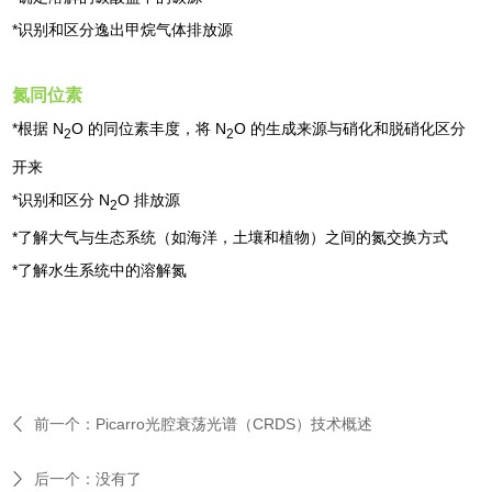
*识别和区分逸出甲烷气体排放源
氮同位素
*根据 N
O 的同位素丰度，将 N
O 的生成来源与硝化和脱硝化区分
2
2
开来
*识别和区分 N
O 排放源
2
*了解大气与生态系统（如海洋，土壤和植物）之间的氮交换方式
*了解水生系统中的溶解氮
前一个：
Picarro光腔衰荡光谱（CRDS）技术概述
后一个：没有了