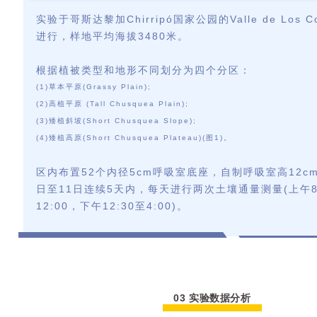
实验于哥斯达黎加
Chirripó国家公园的Valle de Los
进行，样地平均海拔
3480米
。
根据植被类型和地形不同划分为四个分区：
(1)
草本平原
(Grassy Plain)
;
(2)高
植平原
(Tall Chusquea Plain)
;
(3)
矮植斜坡
(Short Chusquea Slope)
;
(4)
矮植高原
(Short Chusquea Plateau)(图1)
。
区内布置
52
个内径
5cm呼吸室底座，自制呼吸室高12c
日至11日连续5天内，每天进行两次土壤通量测量(上午8
12:00
，下午
12:30至4:00)。
03 实验数据分析