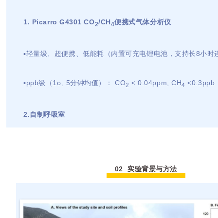
1.
Picarro G4301 CO
/CH
便携式气体分析仪
2
4
▪轻量级、超便携、低能耗（内置可充电锂电池，支持长
8小时
▪ppb级（
1σ, 5
分钟均值）：
CO
< 0.04
ppm
, CH
<0.3
ppb
2
4
2.自制呼吸室
02 实验背景与方法