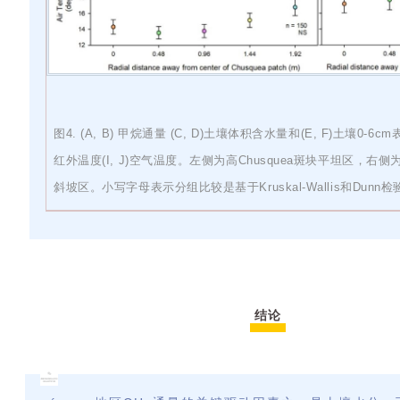
图
4. (A, B)
甲烷通量
(C, D)土壤体积含水量和(E, F)土壤0-6cm
红外温度(I, J)空气温度。左
侧为高
Chusquea斑块
平坦区，右侧
斜坡区。小写字母表示分组比较是基于
Kruskal-Wallis和Dunn
结论