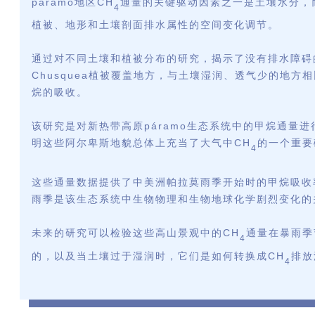
páramo地区CH
通量的关键驱动因素之一是土壤水分，
4
植被、地形和土壤剖面排水属性的空间变化调节。
通过对不同土壤和植被分布的研究，揭示了没有排水障碍
Chusquea植被覆盖地方，与土壤湿润、透气少的地方
烷的吸收。
该研究是对新热带高原
páramo生态系统中的甲烷通量
明这些阿尔卑斯地貌总体上充当了大气中CH
的一个重要
4
这些通量数据提供了中美洲帕拉莫雨季开始时的甲烷吸收
雨季是该生态系统中生物物理和生物地球化学剧烈变化的
未来的研究可以检验这些高山景观中的CH
通量在暴雨季
4
的，以及当土壤过于湿润时，它们是如何转换成CH
排放
4