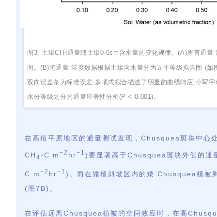
图
3.
土壤
CH
通量随土壤0-6cm
含水量的变化规律。
(A)所有通量
4
图。
(B)
将通量
-湿度数据根据土壤含水量分为五个等级拟合图 (如图所
双向误差条为标准误差;多项式拟合描述了明显的曲线响应;小写字母(
水分等级划分的通量显著性分析
(P < 0.001)。
在高植平原地区的通量测试发现，
Chusquea斑块中心处
−2
−1
CH
-C m
hr
)要显著高于Chusquea斑块外侧的通量值
4
−2
−1
C m
hr
)。而在矮植斜坡区内的矮 Chusquea植
(图7B)。
在评估远离Chusquea植被的空间效应时，在高Chusqu