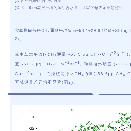
(A)四个试验区的甲烷通量
(C) 0 - 6cm表层土壤的体积含水量，小写字母表示比较分组。
实验期间获得
CH
通量平均值为
−53.1±29.6 (
均值
±SE)µg 
4
2)。
−2
−1
其中草本平原区CH
通量(-63.9 µg CH
-C m
hr
),
4
4
−2
−1
区
(-51.2 µg CH
-C m
hr
)
和矮植斜坡区
(-50.8
4
−2
−1
C m
hr
)
，而矮植高原区
CH
通量
(-56.6µg CH
-
4
4
区域通量差异均不显著
(图2)。