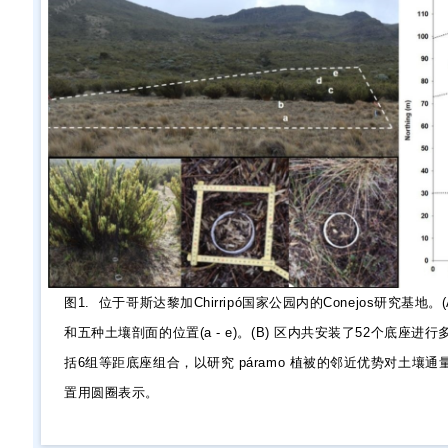
图1. 位于哥斯达黎加Chirripó国家公园内的Conejos研究基地。
和五种土壤剖面的位置(a - e)。(B) 区内共安装了52个底座进
括6组等距底座组合，以研究 páramo 植被的邻近优势对土壤
置用圆圈表示。