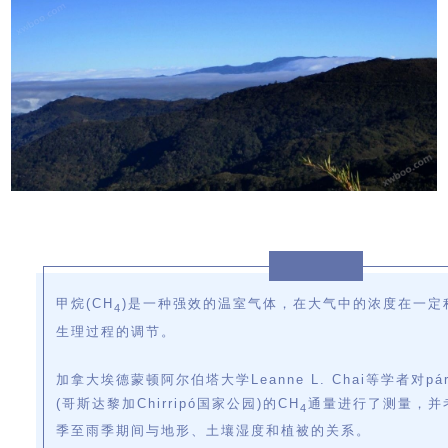
甲烷
(CH
)是一种强效的温室气体，
在大气中的浓度在一定
4
生理过程的调节。
加拿大埃德蒙顿阿尔伯塔大学
Leanne L. Chai
等学者对
p
(
哥斯达黎加
Chirripó国家公园)的CH
通量进行了测量，并
4
季至雨季期间与地形、土壤湿度和植被的关系。