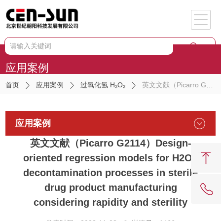
应用案例
首页
应用案例
过氧化氢 H₂O₂
英文文献（Picarro G2114）Design-oriented regression models for H2O2 decontamination processes in sterile drug product manufacturing considering rapidity and sterility
应用案例
英文文献（Picarro G2114）Design-
oriented regression models for H2O2
decontamination processes in sterile
drug product manufacturing
considering rapidity and sterility
62081909