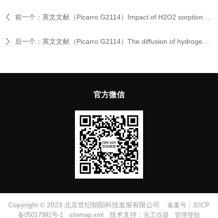
前一个：
英文文献（Picarro G2114）Impact of H2O2 sorption by polymers on the duration of aeration in pharmaceutical decontamination
后一个：
英文文献（Picarro G2114）The diffusion of hydrogen peroxide into the liquid product during filling operations inside vaporous hydrogen peroxide–sterilized isolators can be predicted by a …
官方微信
Copyright © 2023 北京世纪朝阳科技发展有限公司
备案号：京ICP
技术支持：
备05017992号-1
sitemap.xml
化工仪器
管理登陆