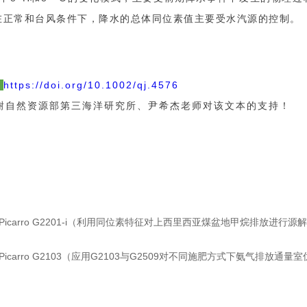
在正常和台风条件下，降水的总体同位素值主要受水汽源的控制。
:
https://doi.org/10.1002/qj.4576
谢自然资源部第三海洋研究所、尹希杰老师对该文本的支持！
Picarro G2201-i（利用同位素特征对上西里西亚煤盆地甲烷排放进行源
Picarro G2103（应用G2103与G2509对不同施肥方式下氨气排放通