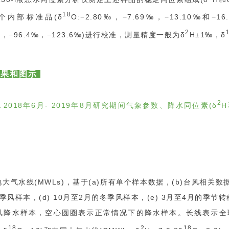
18
个内部标准品(δ
O:−2.80‰，−7.69‰，−13.10‰和−16.
2
0‰，−96.4‰，−123.6‰)进行校准，测量精度一般为δ
H±1‰，δ
果和图示
2
▲2018年6月- 2019年8月研究期间气象参数、降水同位素(δ
H
大气水线(MWLs)，基于(a)所有单个样本数据，(b)台风相关数据
季风样本，(d) 10月至2月的冬季风样本，(e) 3月至4月的季
风降水样本，空心圆圈表示正常情况下的降水样本。长线表示全球
18
2
18