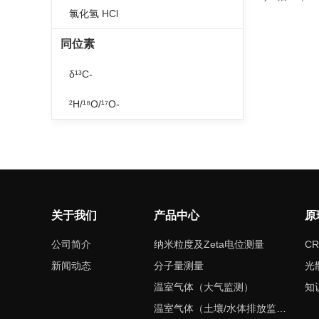
氯化氢 HCl
同位素
δ¹³C-
²H/¹⁸O/¹⁷O-
关于我们
产品中心
原
公司简介
纳米粒度及Zeta电位测量
CR
新闻动态
分子量测量
光
温室气体（大气监测）
知
温室气体（土壤/水体排放监测）