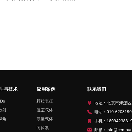
理与技术
应用案例
联系我们
Ds
颗粒表征
地址：北京市海淀区人民大学北路
散射
温室气体
电话：010-6208190
识角
痕量气体
手机：1809423831
同位素
邮箱：info@cen-sun