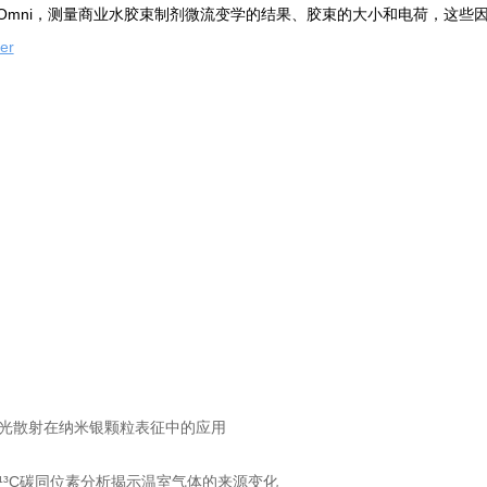
ook Omni，测量商业水胶束制剂微流变学的结果、胶束的大小和电荷，
er
光散射在纳米银颗粒表征中的应用
¹³C碳同位素分析揭示温室气体的来源变化