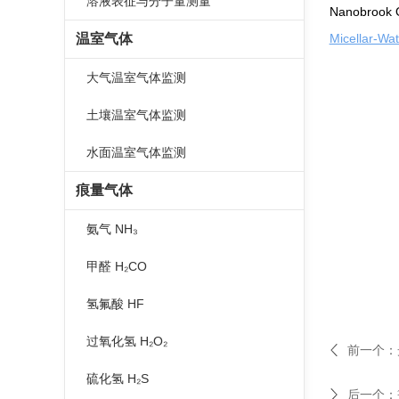
溶液表征与分子量测量
Nanobr
Micellar-Wat
温室气体
大气温室气体监测
土壤温室气体监测
水面温室气体监测
痕量气体
氨气 NH₃
甲醛 H₂CO
氢氟酸 HF
过氧化氢 H₂O₂
前一个：
硫化氢 H₂S
后一个：