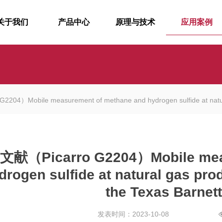
关于我们
产品中心
原理与技术
应用案例
）Mobile measurement of methane and hydrogen sulfide at natural gas 
献（Picarro G2204）Mobile meas
drogen sulfide at natural gas prod
the Texas Barnet
发表时间：2023-10-08