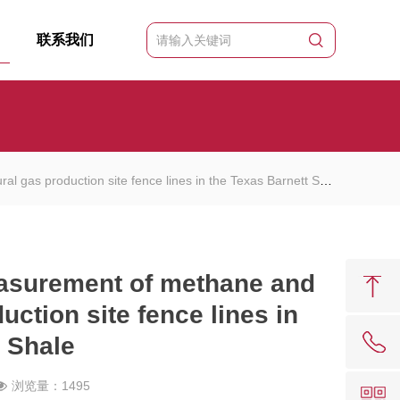
联系我们
production site fence lines in the Texas Barnett Shale
urement of methane and
uction site fence lines in
t Shale
浏览量：1495
62081909