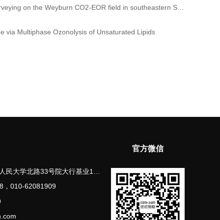
 Weyburn CO2-EOR field in southeastern Saskatchewan, Canada
a Multiphase Ozonolysis of Unsaturated Lipids
官方微信
33号院大行基业1号楼11层1107-1108
8，010-62081909
9
.com