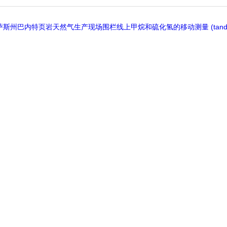
斯州巴内特页岩天然气生产现场围栏线上甲烷和硫化氢的移动测量 (tandfonli