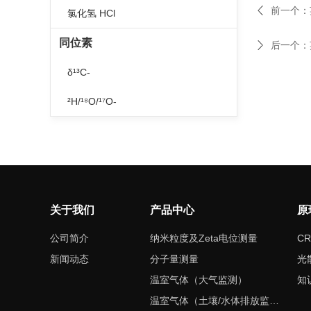
前一个：
氯化氢 HCl
同位素
后一个：
δ¹³C-
²H/¹⁸O/¹⁷O-
关于我们
产品中心
原
公司简介
纳米粒度及Zeta电位测量
CR
新闻动态
分子量测量
光
温室气体（大气监测）
知
温室气体（土壤/水体排放监测）