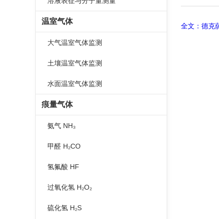
溶液表征与分子量测量
温室气体
全文：德克萨
大气温室气体监测
土壤温室气体监测
水面温室气体监测
痕量气体
氨气 NH₃
甲醛 H₂CO
氢氟酸 HF
过氧化氢 H₂O₂
硫化氢 H₂S