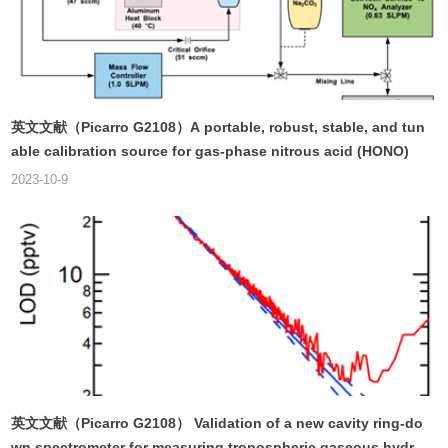
英文文献（Picarro G2108）A portable, robust, stable, and tun
able calibration source for gas-phase nitrous acid (HONO)
2023-10-9
英文文献（Picarro G2108） Validation of a new cavity ring-do
wn spectrometer for measuring tropospheric gaseous hydro