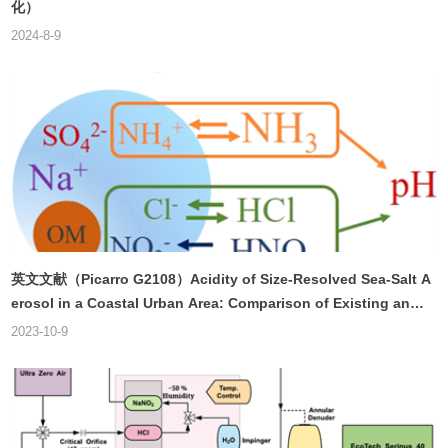
化）
2024-8-9
英文文献（Picarro G2108）Acidity of Size-Resolved Sea-Salt A
erosol in a Coastal Urban Area: Comparison of Existing and
New Approaches
2023-10-9