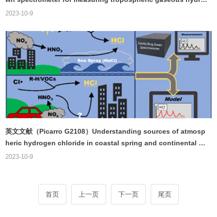
gen chloride
2023-10-9
英文文献（Picarro G2108）Understanding sources of atmosp
heric hydrogen chloride in coastal spring and continental wi
nter
2023-10-9
首页
上一页
下一页
尾页