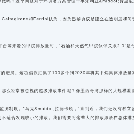
做吗？这个问题对于环境署方案管理干事朱利亚&middot;费里
ltagirone和Ferrini认为，因为巴黎协议是建立在透明
台等来源的甲烷排放量时，“石油和天然气甲烷伙伴关系2.0”
。
的进展。这项倡议汇集了100多个到2030年将其甲烷集体排放量
，那么经常被忽视的超级排放事件呢？像墨西哥湾那样的大规模泄
测制度。”马克&middot;拉德卡说，“直到近，我们还没有
们不适合发现较小的排放。我们需要将这些大的排放源放在总体排