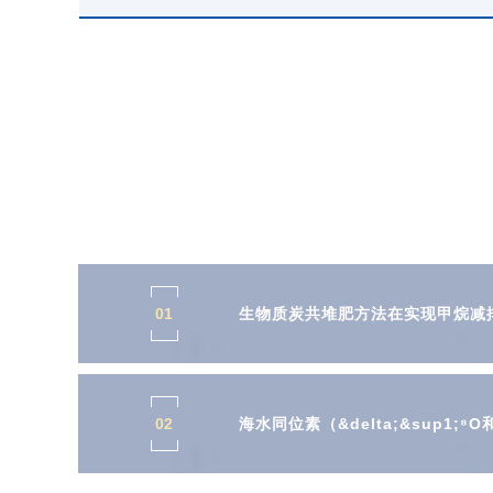
01
生物质炭共堆肥方法在实现甲烷减
02
海水同位素（&delta;&sup1;