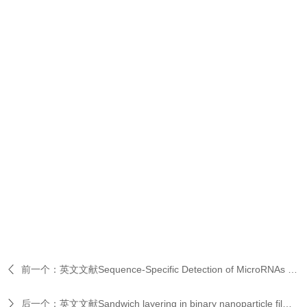
前一个：
英文文献Sequence-Specific Detection of MicroRNAs Related to Clear Cell
后一个：
英文文献Sandwich layering in binary nanoparticle films and effect of size ratio on stratification behavior