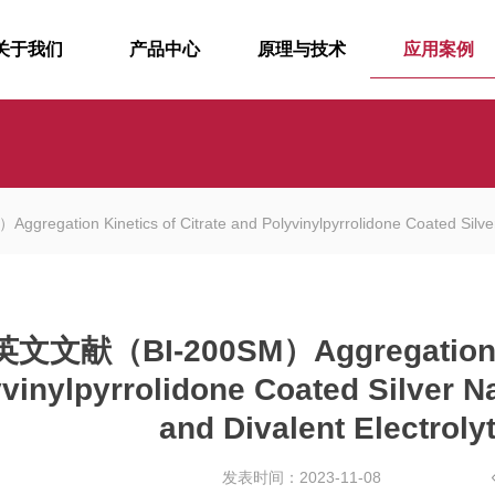
关于我们
产品中心
原理与技术
应用案例
ation Kinetics of Citrate and Polyvinylpyrrolidone Coated Silver Nanop
英文文献（BI-200SM）Aggregation Kin
vinylpyrrolidone Coated Silver N
and Divalent Electroly
发表时间：2023-11-08