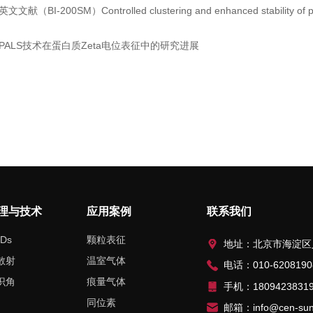
英文文献（BI-200SM）Controlled clustering and enhanced stability of po
PALS技术在蛋白质Zeta电位表征中的研究进展
理与技术
应用案例
联系我们
Ds
颗粒表征
地址：北京市海淀区人民大学北路
散射
温室气体
电话：010-6208190
识角
痕量气体
手机：1809423831
同位素
邮箱：info@cen-sun