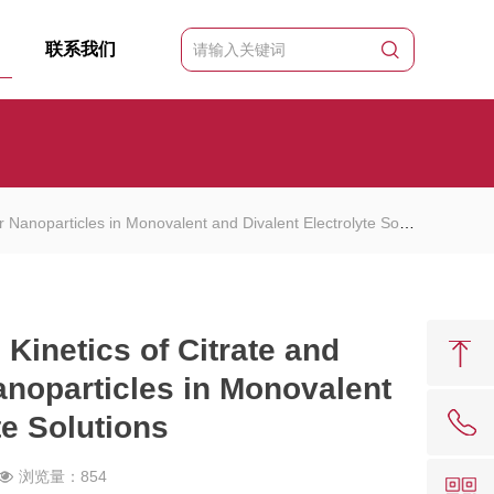
联系我们
articles in Monovalent and Divalent Electrolyte Solutions
etics of Citrate and
anoparticles in Monovalent
te Solutions
浏览量：854
62081909