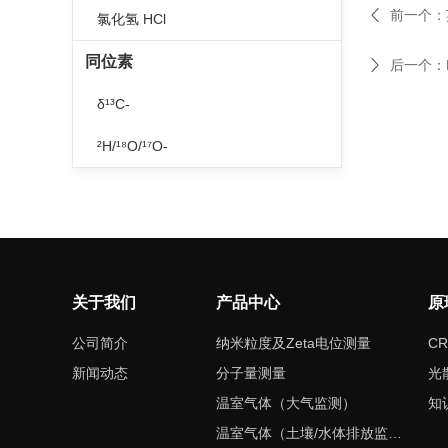
前一个：
氯化氢 HCl
同位素
后一个：
δ¹³C-
²H/¹⁸O/¹⁷O-
关于我们
产品中心
原
公司简介
纳米粒度及Zeta电位测量
CR
新闻动态
分子量测量
光
温室气体（大气监测）
知
温室气体（土壤/水体排放监测）