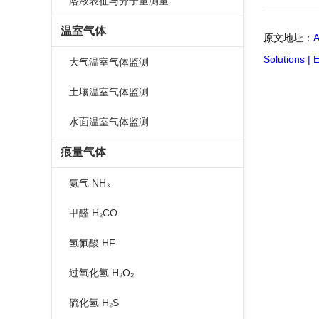
溶液表征与分子量测量
温室气体
原文地址：
A
Solutions | 
大气温室气体监测
土壤温室气体监测
水面温室气体监测
痕量气体
氨气 NH₃
甲醛 H₂CO
氢氟酸 HF
过氧化氢 H₂O₂
硫化氢 H₂S