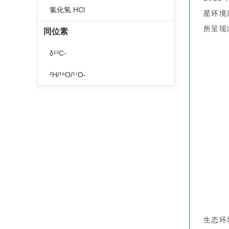
氯化氢 HCl
星环境
所呈现
同位素
δ¹³C-
²H/¹⁸O/¹⁷O-
生态环