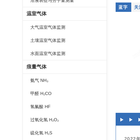
溶液表征与分子量测量
蓝字
关
温室气体
大气温室气体监测
土壤温室气体监测
水面温室气体监测
痕量气体
氨气 NH₃
甲醛 H₂CO
氢氟酸 HF
过氧化氢 H₂O₂
硫化氢 H₂S
202