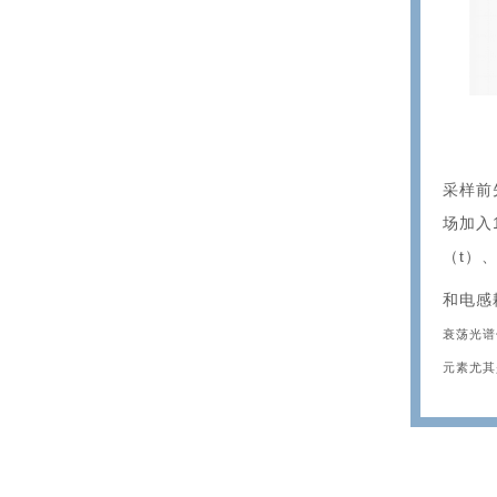
采样前
场加入
（t）
和电感
衰荡光谱仪
元素尤其