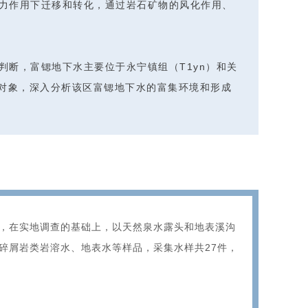
力作用下迁移和转化，通过岩石矿物的风化作用、
断，富锶地下水主要位于永宁镇组（T1yn）和关
究对象，深入分析该区富锶地下水的富集环境和形成
，在实地调查的基础上，以天然泉水露头和地表溪沟
夹碎屑岩类岩溶水、地表水等样品，采集水样共27件，