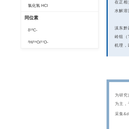
在正相
氯化氢 HCl
水解溶
同位素
滇东黔
δ¹³C-
岭组（
²H/¹⁸O/¹⁷O-
机理，
为研究
为主，
采集&de