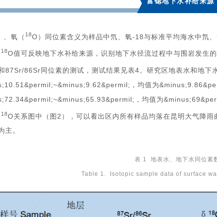
富锶地下水补给来源
18
）、氧（
O）同位素含义为样品中氘、氧-18与标准平均海水中氘、氧-
18
;
O值可反映地下水补给来源，识别地下水径流过程中与围岩发生的
和87Sr/86Sr同位素的测试，测试结果见表4。研究区地表水和地下水中&
s;10.51&permil;~&minus;9.62&permil;，均值为&minus;9.86&
s;72.34&permil;~&minus;65.93&permil;，均值为&minus;
18
;
O关系图中（图2），可以看出区内所有样品均落在昆明大气降雨
为主。
表 1 地表水、地下水同位素
Table 1. Isotopic sample data of surface w