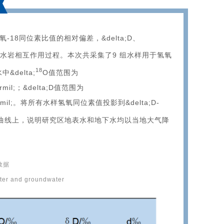
18同位素比值的相对偏差，&delta;D、
水岩相互作用过程。本次共采集了9 组水样用于氢氧
18
delta;
O值范围为
permil;；&delta;D值范围为
69&permil;。将所有水样氢氧同位素值投影到&delta;D-
曲线上，说明研究区地表水和地下水均以当地大气降
数据
ater and groundwater