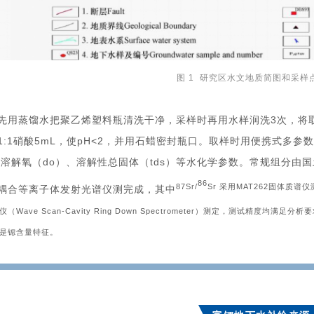
图 1 研究区水文地质简图和采样
先用蒸馏水把聚乙烯塑料瓶清洗干净，采样时再用水样润洗3次，将
1:1硝酸5mL，使pH<2，并用石蜡密封瓶口。取样时用便携式多参数
、溶解氧（do）、溶解性总固体（tds）等水化学参数。常规组分
86
87Sr/
Sr 采用MAT262固体质谱仪测定
耦合等离子体发射光谱仪测完成，其中
（Wave Scan-Cavity Ring Down Spectrometer）测定，测试精
是锶含量特征。