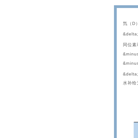
氘（D
&delta
同位素
&minu
&minu
&delta
水补给