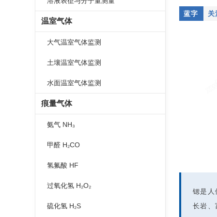
溶液表征与分子量测量
蓝字
关
温室气体
大气温室气体监测
土壤温室气体监测
水面温室气体监测
痕量气体
氨气 NH₃
甲醛 H₂CO
氢氟酸 HF
过氧化氢 H₂O₂
锶是人
硫化氢 H₂S
长岩、