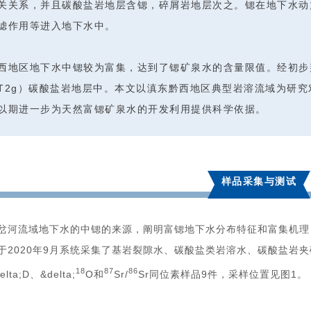
关关系，并且碳酸盐岩地层含锶，碎屑岩地层次之。锶在地下水动
滤作用等进入地下水中。
西地区地下水中锶较为富集，达到了锶矿泉水的含量限值。经初步判
T2g）碳酸盐岩地层中。本文以滇东黔西地区典型岩溶流域为研
以期进一步为天然富锶矿泉水的开发利用提供科学依据。
样品采集与测试
岔河流域地下水的中锶的来源，阐明富锶地下水分布特征和富集机理
于2020年9月系统采集了基岩裂隙水、碳酸盐类岩溶水、碳酸盐岩
18
87
86
lta;D、&delta;
O和
Sr/
Sr同位素样品9件，采样位置见图1。