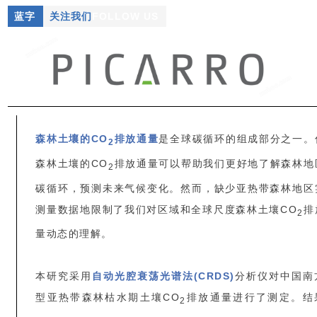
蓝字
关注我们
FOLLOW US
森林土壤的CO
排放通量
是全球碳循环的组成部分之一。
2
森林土壤的CO
排放通量可以帮助我们更好地了解森林地
2
碳循环，预测未来气候变化。然而，缺少亚热带森林地区
测量数据地限制了我们对区域和全球尺度森林土壤CO
排
2
量动态的理解。
本研究采用
自动光腔衰荡光谱法(CRDS)
分析仪对中国南
型亚热带森林枯水期土壤
CO
排放通量进行了测定。结
2