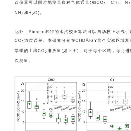
该仪器可以同时地测量多种气体通量(如CO
、CH
、N
2
4
2
NH
和H
O)。
3
2
此外，Picarro独特的水汽校正算法可以自动校正水汽引
CO
浓度误差。本研究分别在CHD和GY两个实验区域测
2
旱季的土壤CO
排放量(如上图)。对于每个区域，每月进
2
次测量。