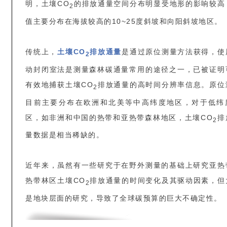
明，土壤
CO
的排放通量空间分布明显受地形的影响较高
2
值主要分布在海拔较高的10~25度斜坡和向阳斜坡地区。
传统上，
土壤CO
排放通量
是通过原位测量方法获得，使
2
动封闭室法是测量森林碳通量常用的途径之一，已被证明
有效地捕获土壤CO
排放通量的高时间分辨率信息。原位
2
目前主要分布在欧洲和北美等中高纬度地区，对于低纬
区，如非洲和中国的热带和亚热带森林地区，土壤CO
排
2
量数据是相当稀缺的。
近年来，虽然有一些研究于在野外测量的基础上研究亚热
热带林区土壤CO
排放通量的时间变化及其驱动因素，但
2
是地块层面的研究，导致了全球碳预算的巨大不确定性。