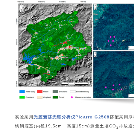
实验采用
光腔衰荡光谱分析仪Picarro G2508
搭配采用厚
锈钢腔室(内径19.5cm，高度15cm)测量土壤CO
排放通
2