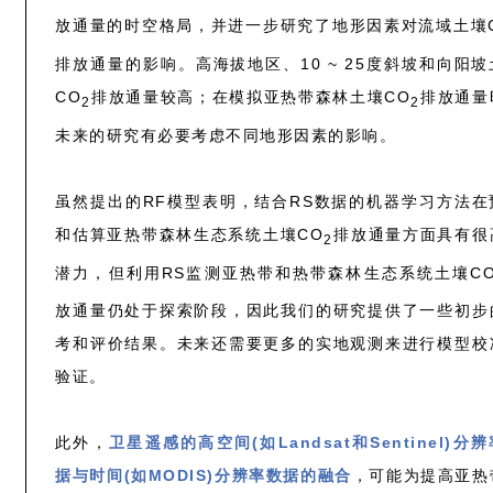
放通量的时空格局，并进一步研究了地形因素对流域土壤
排放通量的影响。高海拔地区、10 ~ 25度斜坡和向阳坡
CO
排放通量较高；在模拟亚热带森林土壤CO
排放通量
2
2
未来的研究有必要考虑不同地形因素的影响。
虽然提出的RF模型表明，结合RS数据的机器学习方法在
和估算亚热带森林生态系统土壤CO
排放通量方面具有很
2
潜力，但利用RS监测亚热带和热带森林生态系统土壤C
放通量仍处于探索阶段，因此我们的研究提供了一些初步
考和评价结果。未来还需要更多的实地观测来进行模型校
验证。
此外，
卫星遥感的高空间(如Landsat和Sentinel)分
据与时间(如MODIS)分辨率数据的融合
，可能为提高亚热