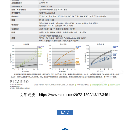
文章链接：
https://www.mdpi.com/2072-4292/13/17/3481
- END -